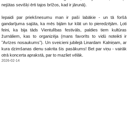
nejūtas sevišķi ērti tajos brīžos, kad ir jārunā).
Iepaidi par priekšnesumu man ir paši labākie - un tā foršā
gandarījuma sajūta, ka mēs bijām tur klāt un to pieredzējām. Ļoti
feini, ka bija tāds Vientulības festivāls, paldies tiem kultūras
žurnāliem, kas to organizēja (mans favorīts to vidū noteikti ir
"Avīzes nosaukums"). Un sveicieni jubilejā Linardam Kalniņam, ar
kura dzimšanas dienu sakrita šis pasākums! Bet par viņu - vairāk
otrā koncerta aprakstā, par to mazliet vēlāk.
2026-02-14