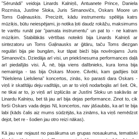
"Sērunādi" veidoja Linards Kalniņš, Antuanete Prince, Daniela
Rozmisa, Justīne Sloka, Juris Simanovičs, Oskars Moore un
Toms Gaļinauskis. Precizēt, kādu instrumentu spēlēja katrs
mūziķis, būtu neiespējami, jo notika ļoti daudz rokāžu, maksimums
te varētu runāt par "pamata instrumentu" un pat to - ne katram
mūziķim. Stabilākās vērtības noteikti bija Linards Kalniņš ar
sintezatoru un Toms Gaļinausks ar ģitāru, taču Toms diezgan
regulāri bija pie bungām, kur tāpat bieži bija novērojams Juris
Simanovičs. Dziedāja arī visi, un priekšnesuma performances daļā
arī piedalījās visi. Ā, nē, bija viens dalībnieks, kura loma bija
nemainīga - tas bija Oskars Moore. Cilvēki, kam gadījies būt
"Nielslena Lielsliena" koncertos, zinās, ko parasti dara Oskars -
viņš ir skatītāju deju vadītājs, un ar to viņš nodarbojās arī šeit. Ok,
ne tikai ar to, jo viņš arī izplūcās ar Justīni Sloku un sakāvās ar
Linardu Kalniņu, bet tā jau arī bija dejas performance. Zinot to, cik
forši Oskars vada dejas NL koncertos, nav jāšaubās, ka arī te bija
labi (kāds čalis aiz mums sūdzējās, ka zināms, ka viņš nemēdzot
dejot, bet re - šodien jau otro reizi nākas).
Kā jau var nojaust no pasākuma un grupas nosaukuma, tematiski