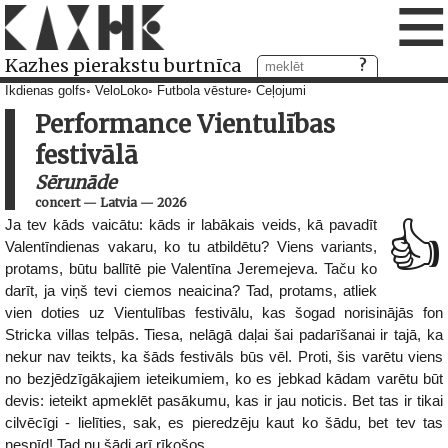
≡
Kazhes pierakstu burtnīca
Ikdienas golfs
VeloLoko
Futbola vēsture
Ceļojumi
Performance Vientulības
festivālā
Sērunāde
concert
—
Latvia
—
2026
Ja tev kāds vaicātu: kāds ir labākais veids, kā pavadīt
👍
Valentīndienas vakaru, ko tu atbildētu? Viens variants,
protams, būtu ballītē pie Valentīna Jeremejeva. Taču ko
darīt, ja viņš tevi ciemos neaicina? Tad, protams, atliek
vien doties uz Vientulības festivālu, kas šogad norisinājās fon
Stricka villas telpās. Tiesa, nelāgā daļai šai padarīšanai ir tajā, ka
nekur nav teikts, ka šāds festivāls būs vēl. Proti, šis varētu viens
no bezjēdzīgākajiem ieteikumiem, ko es jebkad kādam varētu būt
devis: ieteikt apmeklēt pasākumu, kas ir jau noticis. Bet tas ir tikai
cilvēcīgi - lielīties, sak, es pieredzēju kaut ko šādu, bet tev tas
nespīd! Tad nu šādi arī rīkošos.