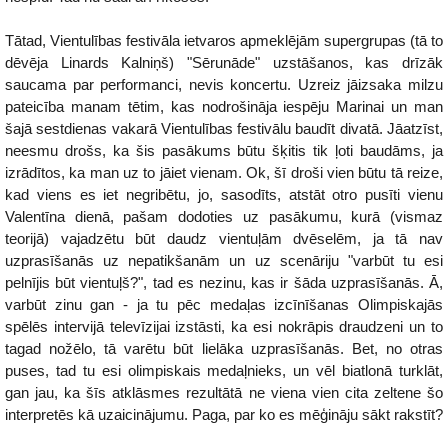
Tātad, Vientulības festivāla ietvaros apmeklējām supergrupas (tā to
dēvēja Linards Kalniņš) "Sērunāde" uzstāšanos, kas drīzāk
saucama par performanci, nevis koncertu. Uzreiz jāizsaka milzu
pateicība manam tētim, kas nodrošināja iespēju Marinai un man
šajā sestdienas vakarā Vientulības festivālu baudīt divatā. Jāatzīst,
neesmu drošs, ka šis pasākums būtu šķitis tik ļoti baudāms, ja
izrādītos, ka man uz to jāiet vienam. Ok, šī droši vien būtu tā reize,
kad viens es iet negribētu, jo, sasodīts, atstāt otro pusīti vienu
Valentīna dienā, pašam dodoties uz pasākumu, kurā (vismaz
teorijā) vajadzētu būt daudz vientuļām dvēselēm, ja tā nav
uzprasīšanās uz nepatikšanām un uz scenāriju "varbūt tu esi
pelnījis būt vientuļš?", tad es nezinu, kas ir šāda uzprasīšanās. Ā,
varbūt zinu gan - ja tu pēc medaļas izcīnīšanas Olimpiskajās
spēlēs intervijā televīzijai izstāsti, ka esi nokrāpis draudzeni un to
tagad nožēlo, tā varētu būt lielāka uzprasīšanās. Bet, no otras
puses, tad tu esi olimpiskais medaļnieks, un vēl biatlonā turklāt,
gan jau, ka šīs atklāsmes rezultātā ne viena vien cita zeltene šo
interpretēs kā uzaicinājumu. Paga, par ko es mēģināju sākt rakstīt?