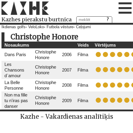
≡
Kazhes pierakstu burtnīca
Ikdienas golfs
VeloLoko
Futbola vēsture
Ceļojumi
Christophe Honore
Nosaukums
Veids
Vērtējums
Christophe
Dans Paris
2006
Filma
Honore
Les
Christophe
Chansons
2007
Filma
Honore
d`amour
La Belle
Christophe
2008
Filma
Personne
Honore
Non ma fille
Christophe
tu n'iras pas
2009
Filma
Honore
danser
Kazhe - Vakardienas analītiķis