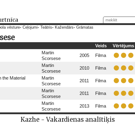
urtnīca
ola vēsture
Ceļojumi
Teātris
Kažendārs
Grāmatas
sese
Veids
Vērtējums
Martin
2005
Filma
Scorsese
Martin
2010
Filma
Scorsese
n the Material
Martin
2011
Filma
Scorsese
Martin
2011
Filma
Scorsese
Martin
2013
Filma
Scorsese
Kazhe - Vakardienas analītiķis