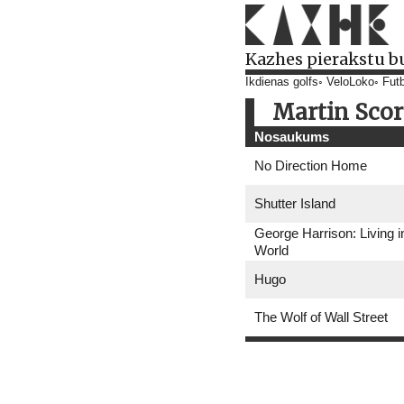
Kazhes pierakstu b
Ikdienas golfs
VeloLoko
Futb
Martin Scor
Nosaukums
No Direction Home
Shutter Island
George Harrison: Living i
World
Hugo
The Wolf of Wall Street