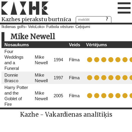
≡
Kazhes pierakstu burtnīca
Ikdienas golfs
VeloLoko
Futbola vēsture
Ceļojumi
Mike Newell
Nosaukums
Veids
Vērtējums
Four
Weddings
Mike
1994
Filma
and a
Newell
Funeral
Donnie
Mike
1997
Filma
Brasco
Newell
Harry Potter
and the
Mike
2005
Filma
Goblet of
Newell
Fire
Kazhe - Vakardienas analītiķis