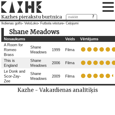
≡
Kazhes pierakstu burtnīca
Ikdienas golfs
VeloLoko
Futbola vēsture
Ceļojumi
Shane Meadows
Nosaukums
Veids
Vērtējums
A Room for
Shane
Romeo
1999
Filma
Meadows
Brass
This is
Shane
2006
Filma
England
Meadows
Le Donk and
Shane
Scor-Zay-
2009
Filma
Meadows
Zee
Kazhe - Vakardienas analītiķis