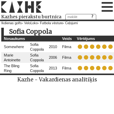
≡
Kazhes pierakstu burtnīca
Ikdienas golfs
VeloLoko
Futbola vēsture
Ceļojumi
Sofia Coppola
Nosaukums
Veids
Vērtējums
Sofia
Somewhere
2010
Filma
Coppola
Marie
Sofia
2006
Filma
Antoinette
Coppola
The Bling
Sofia
2013
Filma
Ring
Coppola
Kazhe - Vakardienas analītiķis