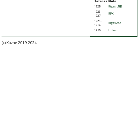
Sezonas
Klubs
1925
Rīgas LNJS
1926-
RFK
1927
1928-
Rīgas ASK
1934
1935
Union
(c) Kazhe 2019-2024