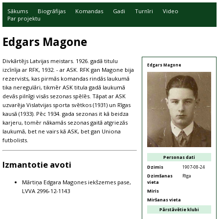
Sākums
Biogrāfijas
Komandas
Gadi
Turnīri
Video
Par projektu
Edgars Magone
Divkārtējs Latvijas meistars. 1926. gadā titulu
Edgars Magone
izcīnīja ar RFK, 1932. - ar ASK. RFK gan Magone bija
rezervists, kas pirmās komandas rindās laukumā
tika neregulāri, tikmēr ASK titula gadā laukumā
devās pilnīgi visās sezonas spēlēs. Tāpat ar ASK
uzvarēja Vislatvijas sporta svētkos (1931) un Rīgas
kausā (1933). Pēc 1934. gada sezonas it kā beidza
karjeru, tomēr nākamās sezonas gaitā atgriezās
laukumā, bet ne vairs kā ASK, bet gan Uniona
futbolists.
Personas dati
Izmantotie avoti
Dzimis
1907-08-24
Dzimšanas
Rīga
Mārtiņa Edgara Magones iekšzemes pase,
vieta
LVVA 2996-12-1143
Miris
Miršanas vieta
Pārstāvētie klubi