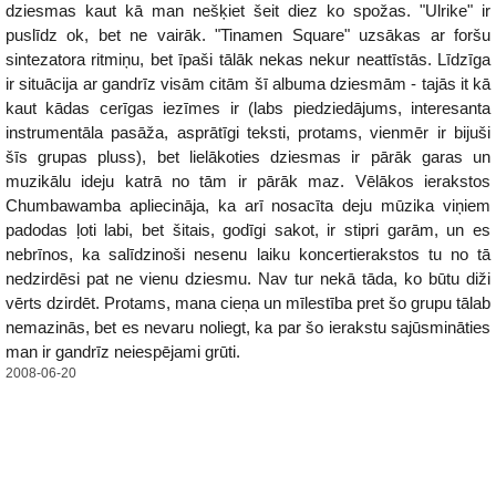
dziesmas kaut kā man nešķiet šeit diez ko spožas. "Ulrike" ir
puslīdz ok, bet ne vairāk. "Tinamen Square" uzsākas ar foršu
sintezatora ritmiņu, bet īpaši tālāk nekas nekur neattīstās. Līdzīga
ir situācija ar gandrīz visām citām šī albuma dziesmām - tajās it kā
kaut kādas cerīgas iezīmes ir (labs piedziedājums, interesanta
instrumentāla pasāža, asprātīgi teksti, protams, vienmēr ir bijuši
šīs grupas pluss), bet lielākoties dziesmas ir pārāk garas un
muzikālu ideju katrā no tām ir pārāk maz. Vēlākos ierakstos
Chumbawamba apliecināja, ka arī nosacīta deju mūzika viņiem
padodas ļoti labi, bet šitais, godīgi sakot, ir stipri garām, un es
nebrīnos, ka salīdzinoši nesenu laiku koncertierakstos tu no tā
nedzirdēsi pat ne vienu dziesmu. Nav tur nekā tāda, ko būtu diži
vērts dzirdēt. Protams, mana cieņa un mīlestība pret šo grupu tālab
nemazinās, bet es nevaru noliegt, ka par šo ierakstu sajūsmināties
man ir gandrīz neiespējami grūti.
2008-06-20