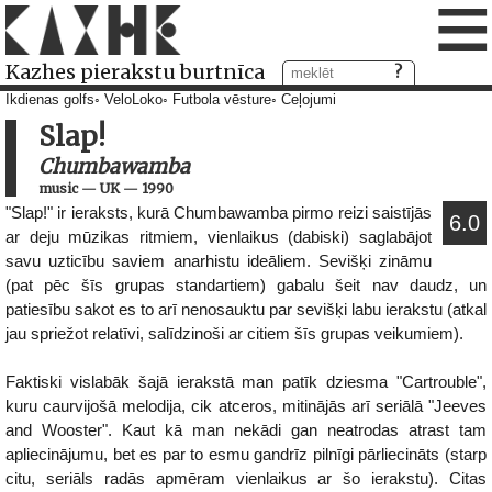
≡
Kazhes pierakstu burtnīca
Ikdienas golfs
VeloLoko
Futbola vēsture
Ceļojumi
Slap!
Chumbawamba
music
—
UK
—
1990
"Slap!" ir ieraksts, kurā Chumbawamba pirmo reizi saistījās
6.0
ar deju mūzikas ritmiem, vienlaikus (dabiski) saglabājot
savu uzticību saviem anarhistu ideāliem. Sevišķi zināmu
(pat pēc šīs grupas standartiem) gabalu šeit nav daudz, un
patiesību sakot es to arī nenosauktu par sevišķi labu ierakstu (atkal
jau spriežot relatīvi, salīdzinoši ar citiem šīs grupas veikumiem).
Faktiski vislabāk šajā ierakstā man patīk dziesma "Cartrouble",
kuru caurvijošā melodija, cik atceros, mitinājās arī seriālā "Jeeves
and Wooster". Kaut kā man nekādi gan neatrodas atrast tam
apliecinājumu, bet es par to esmu gandrīz pilnīgi pārliecināts (starp
citu, seriāls radās apmēram vienlaikus ar šo ierakstu). Citas