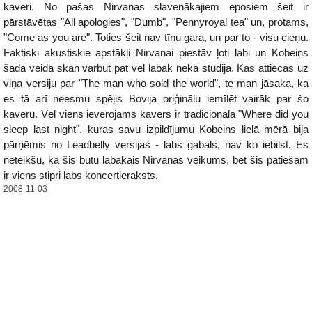
kaveri. No pašas Nirvanas slavenākajiem eposiem šeit ir
pārstāvētas "All apologies", "Dumb", "Pennyroyal tea" un, protams,
"Come as you are". Toties šeit nav tīņu gara, un par to - visu cieņu.
Faktiski akustiskie apstākļi Nirvanai piestāv ļoti labi un Kobeins
šādā veidā skan varbūt pat vēl labāk nekā studijā. Kas attiecas uz
viņa versiju par "The man who sold the world", te man jāsaka, ka
es tā arī neesmu spējis Bovija oriģinālu iemīlēt vairāk par šo
kaveru. Vēl viens ievērojams kavers ir tradicionālā "Where did you
sleep last night", kuras savu izpildījumu Kobeins lielā mērā bija
pārņēmis no Leadbelly versijas - labs gabals, nav ko iebilst. Es
neteikšu, ka šis būtu labākais Nirvanas veikums, bet šis patiešām
ir viens stipri labs koncertieraksts.
2008-11-03