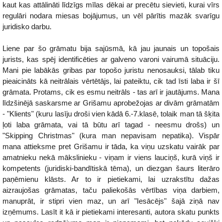
kaut kas attālināti līdzīgs mīlas dēkai ar precētu sievieti, kurai vīrs
regulāri nodara miesas bojājumus, un vēl pārītis mazāk svarīgu
juridisko darbu.
Liene par šo grāmatu bija sajūsmā, kā jau jaunais un topošais
jurists, kas spēj identificēties ar galveno varoni vairumā situāciju.
Mani pie labākās gribas par topošo juristu nenosauksi, tālab tiku
pieaicināts kā neitrālais vērtētājs, lai pateiktu, cik tad īsti laba ir šī
grāmata. Protams, cik es esmu neitrāls - tas arī ir jautājums. Mana
līdzšinējā saskarsme ar Grišamu aprobežojas ar divām grāmatām
- "Klients" (kuru lasīju droši vien kādā 6.-7.klasē, tolaik man tā šķita
ļoti laba grāmata, vai tā būtu arī tagad - neesmu drošs) un
"Skipping Christmas" (kura man nepavisam nepatika). Vispār
mana attieksme pret Grišamu ir tāda, ka viņu uzskatu vairāk par
amatnieku nekā mākslinieku - viņam ir viens lauciņš, kurā viņš ir
kompetents (juridiski-bandītiskā tēma), un diezgan šaurs literāro
paņēmienu klāsts. Ar to ir pietiekami, lai uzrakstītu dažas
aizraujošas grāmatas, taču paliekošās vērtības viņa darbiem,
manuprāt, ir stipri vien maz, un arī "Iesācējs" šajā ziņā nav
izņēmums. Lasīt it kā ir pietiekami interesanti, autora skatu punkts