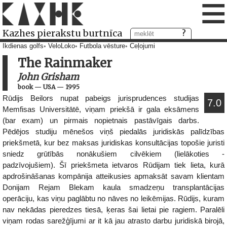
≡
Kazhes pierakstu burtnīca
Ikdienas golfs
VeloLoko
Futbola vēsture
Ceļojumi
The Rainmaker
John Grisham
book
—
USA
—
1995
Rūdijs Beilors nupat pabeigs jurisprudences studijas
7.0
Memfisas Universitātē, viņam priekšā ir gala eksāmens
(bar exam) un pirmais nopietnais pastāvīgais darbs.
Pēdējos studiju mēnešos viņš piedalās juridiskās palīdzības
priekšmetā, kur bez maksas juridiskas konsultācijas topošie juristi
sniedz grūtībās nonākušiem cilvēkiem (lielākoties -
padzīvojušiem). Šī priekšmeta ietvaros Rūdijam tiek lieta, kurā
apdrošināšanas kompānija atteikusies apmaksāt savam klientam
Donijam Rejam Blekam kaula smadzeņu transplantācijas
operāciju, kas viņu paglābtu no nāves no leikēmijas. Rūdijs, kuram
nav nekādas pieredzes tiesā, ķeras šai lietai pie ragiem. Paralēli
viņam rodas sarežģījumi ar it kā jau atrasto darbu juridiskā birojā,