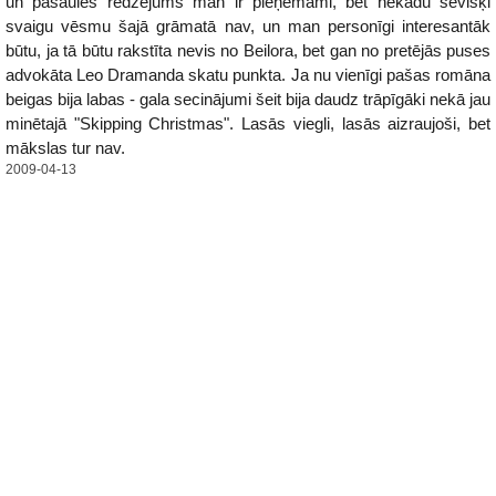
un pasaules redzējums man ir pieņemami, bet nekādu sevišķi
svaigu vēsmu šajā grāmatā nav, un man personīgi interesantāk
būtu, ja tā būtu rakstīta nevis no Beilora, bet gan no pretējās puses
advokāta Leo Dramanda skatu punkta. Ja nu vienīgi pašas romāna
beigas bija labas - gala secinājumi šeit bija daudz trāpīgāki nekā jau
minētajā "Skipping Christmas". Lasās viegli, lasās aizraujoši, bet
mākslas tur nav.
2009-04-13