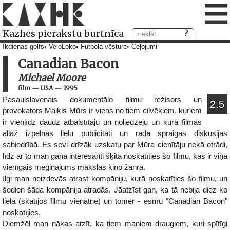
≡
Kazhes pierakstu burtnīca
Ikdienas golfs
VeloLoko
Futbola vēsture
Ceļojumi
Canadian Bacon
Michael Moore
film
—
USA
—
1995
Pasaulslavenais dokumentālo filmu režisors un
2.5
provokators Maikls Mūrs ir viens no tiem cilvēkiem, kuriem
ir vienlīdz daudz atbalstītāju un noliedzēju un kura filmas
allaž izpelnās lielu publicitāti un rada spraigas diskusijas
sabiedrībā. Es sevi drīzāk uzskatu par Mūra cienītāju nekā otrādi,
līdz ar to man gana interesanti šķita noskatīties šo filmu, kas ir viņa
vienīgais mēģinājums mākslas kino žanrā.
Ilgi man neizdevās atrast kompāniju, kurā noskatīties šo filmu, un
šodien šāda kompānija atradās. Jāatzīst gan, ka tā nebija diez ko
liela (skatījos filmu vienatnē) un tomēr - esmu "Canadian Bacon"
noskatījies.
Diemžēl man nākas atzīt, ka tiem maniem draugiem, kuri spītīgi