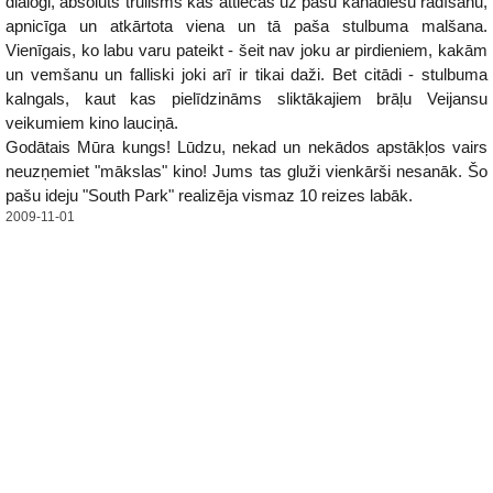
dialogi, absolūts trulisms kas attiecas uz pašu kanādiešu rādīšanu,
apnicīga un atkārtota viena un tā paša stulbuma malšana.
Vienīgais, ko labu varu pateikt - šeit nav joku ar pirdieniem, kakām
un vemšanu un falliski joki arī ir tikai daži. Bet citādi - stulbuma
kalngals, kaut kas pielīdzināms sliktākajiem brāļu Veijansu
veikumiem kino lauciņā.
Godātais Mūra kungs! Lūdzu, nekad un nekādos apstākļos vairs
neuzņemiet "mākslas" kino! Jums tas gluži vienkārši nesanāk. Šo
pašu ideju "South Park" realizēja vismaz 10 reizes labāk.
2009-11-01