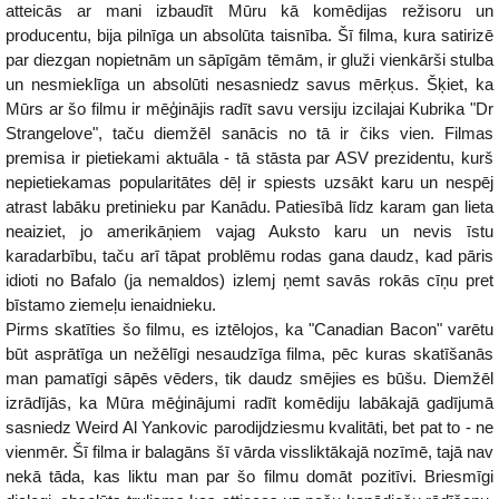
atteicās ar mani izbaudīt Mūru kā komēdijas režisoru un
producentu, bija pilnīga un absolūta taisnība. Šī filma, kura satirizē
par diezgan nopietnām un sāpīgām tēmām, ir gluži vienkārši stulba
un nesmieklīga un absolūti nesasniedz savus mērķus. Šķiet, ka
Mūrs ar šo filmu ir mēģinājis radīt savu versiju izcilajai Kubrika "Dr
Strangelove", taču diemžēl sanācis no tā ir čiks vien. Filmas
premisa ir pietiekami aktuāla - tā stāsta par ASV prezidentu, kurš
nepietiekamas popularitātes dēļ ir spiests uzsākt karu un nespēj
atrast labāku pretinieku par Kanādu. Patiesībā līdz karam gan lieta
neaiziet, jo amerikāņiem vajag Auksto karu un nevis īstu
karadarbību, taču arī tāpat problēmu rodas gana daudz, kad pāris
idioti no Bafalo (ja nemaldos) izlemj ņemt savās rokās cīņu pret
bīstamo ziemeļu ienaidnieku.
Pirms skatīties šo filmu, es iztēlojos, ka "Canadian Bacon" varētu
būt asprātīga un nežēlīgi nesaudzīga filma, pēc kuras skatīšanās
man pamatīgi sāpēs vēders, tik daudz smējies es būšu. Diemžēl
izrādījās, ka Mūra mēģinājumi radīt komēdiju labākajā gadījumā
sasniedz Weird Al Yankovic parodijdziesmu kvalitāti, bet pat to - ne
vienmēr. Šī filma ir balagāns šī vārda vissliktākajā nozīmē, tajā nav
nekā tāda, kas liktu man par šo filmu domāt pozitīvi. Briesmīgi