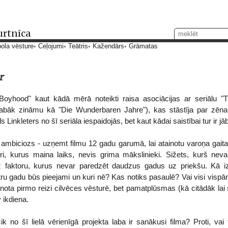
urtnīca
ola vēsture
Ceļojumi
Teātris
Kažendārs
Grāmatas
r
"Boyhood" kaut kādā mērā noteikti raisa asociācijas ar seriālu 
labāk zināmu kā "Die Wunderbaren Jahre"), kas stāstīja par zēna
Linkleters no šī seriāla iespaidojās, bet kaut kādai saistībai tur ir jāb
a ambiciozs - uzņemt filmu 12 gadu garumā, lai atainotu varoņa gait
, kurus maina laiks, nevis grima mākslinieki. Sižets, kurš neva
dz faktoru, kurus nevar paredzēt daudzus gadus uz priekšu. Kā i
atru gadu būs pieejami un kuri nē? Kas notiks pasaulē? Vai visi vispā
tenota pirmo reizi cilvēces vēsturē, bet pamatplūsmas (kā citādāk lai
 ikdiena.
k no šī lielā vērienīgā projekta laba ir sanākusi filma? Proti, vai 