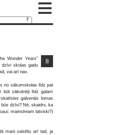
≡
"The Wonder Years"
8
 dzīvi skolas gadu
ūt, vai arī nav.
as no sākumskolas līdz pat
r būt sākotnēji līdz galam
zskatīsies galvenās lomas
r būs dzīvi? Nē, skaidrs, ka
 sauc mainstream latviski?)
tā mani saistītu arī tad, ja