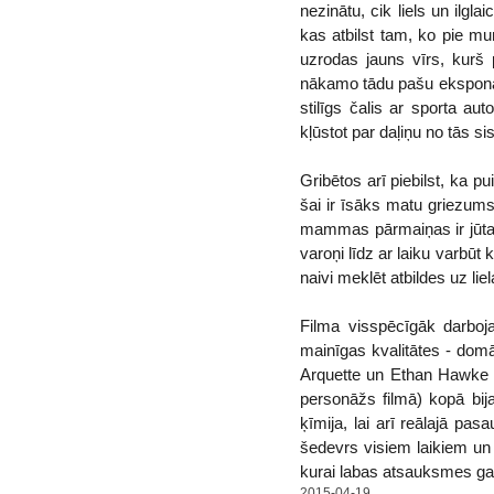
nezinātu, cik liels un ilgl
kas atbilst tam, ko pie m
uzrodas jauns vīrs, kurš p
nākamo tādu pašu eksponātu
stilīgs čalis ar sporta a
kļūstot par daļiņu no tās si
Gribētos arī piebilst, ka p
šai ir īsāks matu griezums
mammas pārmaiņas ir jūtama
varoņi līdz ar laiku varbūt
naivi meklēt atbildes uz li
Filma visspēcīgāk darboja
mainīgas kvalitātes - domāj
Arquette un Ethan Hawke (
personāžs filmā) kopā bij
ķīmija, lai arī reālajā pa
šedevrs visiem laikiem un 
kurai labas atsauksmes gara
2015-04-19