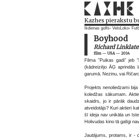
Kazhes pierakstu b
Ikdienas golfs
VeloLoko
Futb
Boyhood
Richard Linklate
film
—
USA
—
2014
Filma "Puikas gadi" jeb 
(kādreizējo ĀĢ aprindās 
garumā. Nezinu, vai Ričards 
Projekts nenoliedzami bij
koledžas sākumam. Aktieri
skaidrs, jo ir pārāk dau
atveidotājs? Kuri aktieri k
šī ideja nav unikāla un īs
Holivudas kino tā galīgi nav
Jautājums, protams, ir - ci