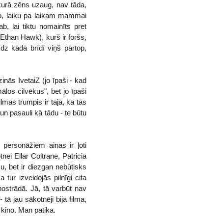
, kurā zēns uzaug, nav tāda,
vo, laiku pa laikam mammai
b, lai tiktu nomainīts pret
Ethan Hawk), kurš ir foršs,
dz kādā brīdī viņš pārtop,
inās IvetaiZ (jo īpaši - kad
los cilvēkus", bet jo īpaši
mas trumpis ir tajā, ka tās
un pasauli kā tādu - te būtu
 personāžiem ainas ir ļoti
nei Ellar Coltrane, Patricia
, bet ir diezgan nebūtisks
ur izveidojās pilnīgi cita
nostrādā. Jā, tā varbūt nav
ā jau sākotnēji bija filma,
 kino. Man patika.