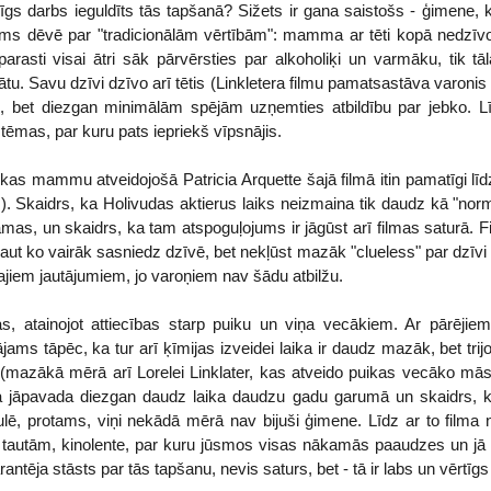
aicīgs darbs ieguldīts tās tapšanā? Sižets ir gana saistošs - ģimene
ums dēvē par "tradicionālām vērtībām": mamma ar tēti kopā nedzī
arasti visai ātri sāk pārvērsties par alkoholiķi un varmāku, tik tāla
. Savu dzīvi dzīvo arī tētis (Linkletera filmu pamatsastāva varonis 
uto, bet diezgan minimālām spējām uzņemties atbildību par jebko. Lī
stēmas, par kuru pats iepriekš vīpsnājis.
uikas mammu atveidojošā Patricia Arquette šajā filmā itin pamatīgi līdz
). Skaidrs, ka Holivudas aktierus laiks neizmaina tik daudz kā "normā
s, un skaidrs, ka tam atspoguļojums ir jāgūst arī filmas saturā. Fil
 kaut ko vairāk sasniedz dzīvē, bet nekļūst mazāk "clueless" par dzīvi 
elajiem jautājumiem, jo varoņiem nav šādu atbilžu.
s, atainojot attiecības starp puiku un viņa vecākiem. Ar pārējiem
ams tāpēc, ka tur arī ķīmijas izveidei laika ir daudz mazāk, bet trijot
mazākā mērā arī Lorelei Linklater, kas atveido puikas vecāko māsu
a jāpavada diezgan daudz laika daudzu gadu garumā un skaidrs, ka t
saulē, protams, viņi nekādā mērā nav bijuši ģimene. Līdz ar to filma 
tautām, kinolente, par kuru jūsmos visas nākamās paaudzes un jā - t
ntēja stāsts par tās tapšanu, nevis saturs, bet - tā ir labs un vērtīgs