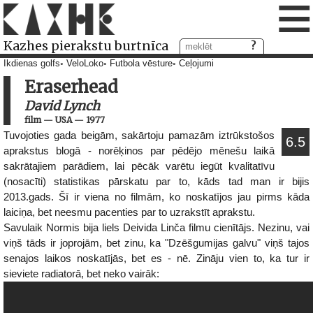
≡
Kazhes pierakstu burtnīca
Ikdienas golfs
VeloLoko
Futbola vēsture
Ceļojumi
Eraserhead
David Lynch
film
—
USA
—
1977
Tuvojoties gada beigām, sakārtoju pamazām iztrūkstošos
6.5
aprakstus blogā - norēķinos par pēdējo mēnešu laikā
sakrātajiem parādiem, lai pēcāk varētu iegūt kvalitatīvu
(nosacīti) statistikas pārskatu par to, kāds tad man ir bijis
2013.gads. Šī ir viena no filmām, ko noskatījos jau pirms kāda
laiciņa, bet neesmu pacenties par to uzrakstīt aprakstu.
Savulaik Normis bija liels Deivida Linča filmu cienītājs. Nezinu, vai
viņš tāds ir joprojām, bet zinu, ka "Dzēšgumijas galvu" viņš tajos
senajos laikos noskatījās, bet es - nē. Zināju vien to, ka tur ir
sieviete radiatorā, bet neko vairāk: