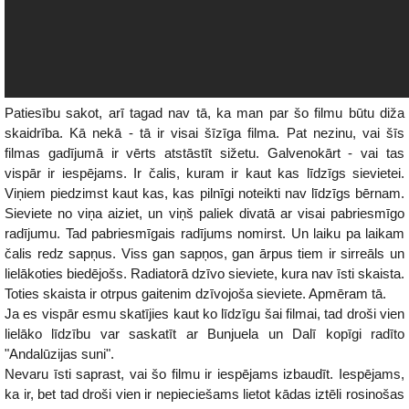
Patiesību sakot, arī tagad nav tā, ka man par šo filmu būtu diža
skaidrība. Kā nekā - tā ir visai šīzīga filma. Pat nezinu, vai šīs
filmas gadījumā ir vērts atstāstīt sižetu. Galvenokārt - vai tas
vispār ir iespējams. Ir čalis, kuram ir kaut kas līdzīgs sievietei.
Viņiem piedzimst kaut kas, kas pilnīgi noteikti nav līdzīgs bērnam.
Sieviete no viņa aiziet, un viņš paliek divatā ar visai pabriesmīgo
radījumu. Tad pabriesmīgais radījums nomirst. Un laiku pa laikam
čalis redz sapņus. Viss gan sapņos, gan ārpus tiem ir sirreāls un
lielākoties biedējošs. Radiatorā dzīvo sieviete, kura nav īsti skaista.
Toties skaista ir otrpus gaitenim dzīvojoša sieviete. Apmēram tā.
Ja es vispār esmu skatījies kaut ko līdzīgu šai filmai, tad droši vien
lielāko līdzību var saskatīt ar Bunjuela un Dalī kopīgi radīto
"Andalūzijas suni".
Nevaru īsti saprast, vai šo filmu ir iespējams izbaudīt. Iespējams,
ka ir, bet tad droši vien ir nepieciešams lietot kādas iztēli rosinošas