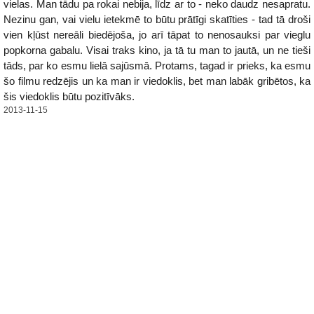
vielas. Man tādu pa rokai nebija, līdz ar to - neko daudz nesapratu.
Nezinu gan, vai vielu ietekmē to būtu prātīgi skatīties - tad tā droši
vien kļūst nereāli biedējoša, jo arī tāpat to nenosauksi par vieglu
popkorna gabalu. Visai traks kino, ja tā tu man to jautā, un ne tieši
tāds, par ko esmu lielā sajūsmā. Protams, tagad ir prieks, ka esmu
šo filmu redzējis un ka man ir viedoklis, bet man labāk gribētos, ka
šis viedoklis būtu pozitīvāks.
2013-11-15