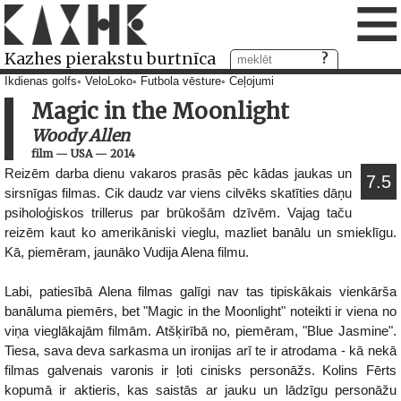
≡
Kazhes pierakstu burtnīca
Ikdienas golfs
VeloLoko
Futbola vēsture
Ceļojumi
Magic in the Moonlight
Woody Allen
film
—
USA
—
2014
Reizēm darba dienu vakaros prasās pēc kādas jaukas un
7.5
sirsnīgas filmas. Cik daudz var viens cilvēks skatīties dāņu
psiholoģiskos trillerus par brūkošām dzīvēm. Vajag taču
reizēm kaut ko amerikāniski vieglu, mazliet banālu un smieklīgu.
Kā, piemēram, jaunāko Vudija Alena filmu.
Labi, patiesībā Alena filmas galīgi nav tas tipiskākais vienkārša
banāluma piemērs, bet "Magic in the Moonlight" noteikti ir viena no
viņa vieglākajām filmām. Atšķirībā no, piemēram, "Blue Jasmine".
Tiesa, sava deva sarkasma un ironijas arī te ir atrodama - kā nekā
filmas galvenais varonis ir ļoti cinisks personāžs. Kolins Fērts
kopumā ir aktieris, kas saistās ar jauku un lādzīgu personāžu