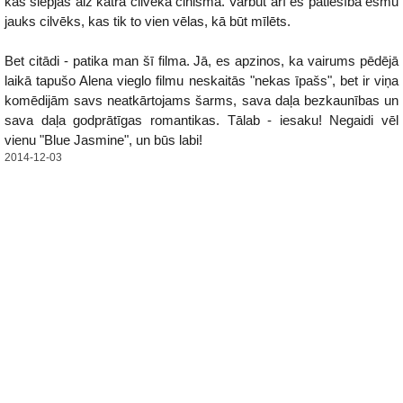
kas slēpjas aiz katra cilvēka cinisma. Varbūt arī es patiesībā esmu
jauks cilvēks, kas tik to vien vēlas, kā būt mīlēts.
Bet citādi - patika man šī filma. Jā, es apzinos, ka vairums pēdējā
laikā tapušo Alena vieglo filmu neskaitās "nekas īpašs", bet ir viņa
komēdijām savs neatkārtojams šarms, sava daļa bezkaunības un
sava daļa godprātīgas romantikas. Tālab - iesaku! Negaidi vēl
vienu "Blue Jasmine", un būs labi!
2014-12-03