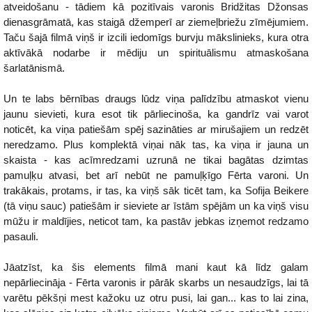
atveidošanu - tādiem kā pozitīvais varonis Bridžitas Džonsas
dienasgrāmatā, kas staigā džemperī ar ziemeļbriežu zīmējumiem.
Taču šajā filmā viņš ir izcili iedomīgs burvju mākslinieks, kura otra
aktīvākā nodarbe ir mēdiju un spirituālismu atmaskošana
šarlatānismā.
Un te labs bērnības draugs lūdz viņa palīdzību atmaskot vienu
jaunu sievieti, kura esot tik pārliecinoša, ka gandrīz vai varot
noticēt, ka viņa patiešām spēj sazināties ar mirušajiem un redzēt
neredzamo. Plus komplektā viņai nāk tas, ka viņa ir jauna un
skaista - kas acīmredzami uzrunā ne tikai bagātas dzimtas
pamuļķu atvasi, bet arī nebūt ne pamuļķīgo Fērta varoni. Un
trakākais, protams, ir tas, ka viņš sāk ticēt tam, ka Sofija Beikere
(tā viņu sauc) patiešām ir sieviete ar īstām spējām un ka viņš visu
mūžu ir maldījies, neticot tam, ka pastāv jebkas izņemot redzamo
pasauli.
Jāatzīst, ka šis elements filmā mani kaut kā līdz galam
nepārliecināja - Fērta varonis ir pārāk skarbs un nesaudzīgs, lai tā
varētu pēkšņi mest kažoku uz otru pusi, lai gan... kas to lai zina,