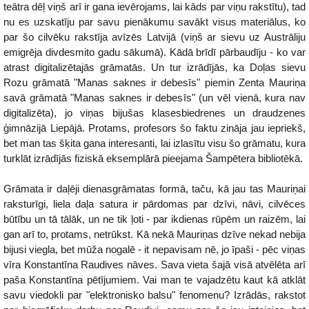
teātra dēļ viņš arī ir gana ievērojams, lai kāds par viņu rakstītu), tad
nu es uzskatīju par savu pienākumu savākt visus materiālus, ko
par šo cilvēku rakstīja avīzēs Latvijā (viņš ar sievu uz Austrāliju
emigrēja divdesmito gadu sākumā). Kādā brīdī pārbaudīju - ko var
atrast digitalizētajās grāmatās. Un tur izrādījās, ka Doļas sievu
Rozu grāmatā "Manas saknes ir debesīs" piemin Zenta Mauriņa
savā grāmatā "Manas saknes ir debesīs" (un vēl vienā, kura nav
digitalizēta), jo viņas bijušas klasesbiedrenes un draudzenes
ģimnāzijā Liepājā. Protams, profesors šo faktu zināja jau iepriekš,
bet man tas šķita gana interesanti, lai izlasītu visu šo grāmatu, kura
turklāt izrādījās fiziskā eksemplārā pieejama Šampētera bibliotēkā.
Grāmata ir daļēji dienasgrāmatas formā, taču, kā jau tas Mauriņai
raksturīgi, liela daļa satura ir pārdomas par dzīvi, nāvi, cilvēces
būtību un tā tālāk, un ne tik ļoti - par ikdienas rūpēm un raizēm, lai
gan arī to, protams, netrūkst. Kā nekā Mauriņas dzīve nekad nebija
bijusi viegla, bet mūža nogalē - it nepavisam nē, jo īpaši - pēc viņas
vīra Konstantīna Raudives nāves. Sava vieta šajā visā atvēlēta arī
paša Konstantīna pētījumiem. Vai man te vajadzētu kaut kā atklāt
savu viedokli par "elektronisko balsu" fenomenu? Izrādās, rakstot