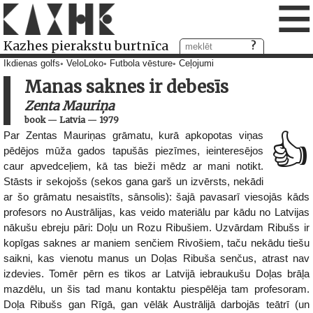
≡
Kazhes pierakstu burtnīca
Ikdienas golfs
VeloLoko
Futbola vēsture
Ceļojumi
Manas saknes ir debesīs
Zenta Mauriņa
book
—
Latvia
—
1979
Par Zentas Mauriņas grāmatu, kurā apkopotas viņas
👍
pēdējos mūža gados tapušās piezīmes, ieinteresējos
caur apvedceļiem, kā tas bieži mēdz ar mani notikt.
Stāsts ir sekojošs (sekos gana garš un izvērsts, nekādi
ar šo grāmatu nesaistīts, sānsolis): šajā pavasarī viesojās kāds
profesors no Austrālijas, kas veido materiālu par kādu no Latvijas
nākušu ebreju pāri: Doļu un Rozu Ribušiem. Uzvārdam Ribušs ir
kopīgas saknes ar maniem senčiem Rivošiem, taču nekādu tiešu
saikni, kas vienotu manus un Doļas Ribuša senčus, atrast nav
izdevies. Tomēr pērn es tikos ar Latvijā iebraukušu Doļas brāļa
mazdēlu, un šis tad manu kontaktu piespēlēja tam profesoram.
Doļa Ribušs gan Rīgā, gan vēlāk Austrālijā darbojās teātrī (un