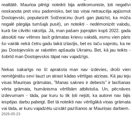
realitātē. Mauriņa pilnīgi noteikti bija antikomuniste, ļoti negatīvi
noskaņota pret visu padomisko, bet tas viņai netraucēja apjūsmot
Dostojevski, popularizēt Solžeņicinu (kurš gan jāatzīst, ka mūža
nogalē pārgāja tumšajā pusē), un noteikti - nedēmonizēt valodu,
kurā šie cilvēki rakstīja. Jā, man pašam joprojām kopš 2022. gada
absolūti nav vēlmes lasīt grāmatas krievu valodā, esmu vien pāris
šo vairāk nekā četru gadu laikā izlasījis, bet es taču saprotu, ka ne
jau Dostojevskis ar raķetēm apšauda Ukrainu. Bet, kā jau teikts -
šobrīd man Dostojevskis tāpat nav vajadzīgs.
Nekas sakarīgs no šī apraksta man nav izdevies, droši vien
nemēģināšu sevi lauzt un atrast kādas vērtīgas atziņas. Kā jau teju
visas Mauriņas grāmatas, "Manas saknes ir debesīs" ir lasīšanas
vērta grāmata, humānisma vērtībām atbilstoša. Un, pēcnāves
izdevumam - tāda, par kuru tu tik ļoti nejūti, ka autorei nav bijis
iespējas darbu pabeigt. Bet tā noteikti nav vērtīgākā viņas grāmata
vai tāda, ar kuru vajadzētu uzsākt pazīšanos ar Mauriņas darbiem.
2026-05-23