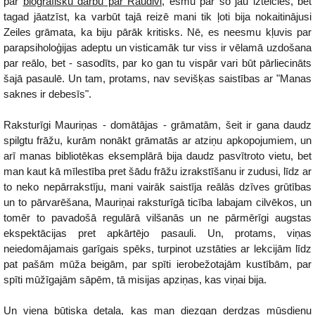
par
biogrāfisku darbu par Raudivi
, esmu par šo jau izteicies, bet
tagad jāatzīst, ka varbūt tajā reizē mani tik ļoti bija nokaitinājusi
Zeiles grāmata, ka biju pārāk kritisks. Nē, es neesmu kļuvis par
parapsiholoģijas adeptu un visticamāk tur viss ir vēlamā uzdošana
par reālo, bet - sasodīts, par ko gan tu vispār vari būt pārliecināts
šajā pasaulē. Un tam, protams, nav sevišķas saistības ar "Manas
saknes ir debesīs".
Raksturīgi Mauriņas - domātājas - grāmatām, šeit ir gana daudz
spilgtu frāžu, kurām nonākt grāmatās ar atziņu apkopojumiem, un
arī manas bibliotēkas eksemplārā bija daudz pasvītroto vietu, bet
man kaut kā mīlestība pret šādu frāžu izrakstīšanu ir zudusi, līdz ar
to neko nepārrakstīju, mani vairāk saistīja reālās dzīves grūtības
un to pārvarēšana, Mauriņai raksturīgā ticība labajam cilvēkos, un
tomēr to pavadošā regulārā vilšanās un ne pārmērīgi augstas
ekspektācijas pret apkārtējo pasauli. Un, protams, viņas
neiedomājamais garīgais spēks, turpinot uzstāties ar lekcijām līdz
pat pašām mūža beigām, par spīti ierobežotajām kustībām, par
spīti mūžīgajām sāpēm, tā misijas apziņas, kas viņai bija.
Un viena būtiska detaļa, kas man diezgan derdzas mūsdienu