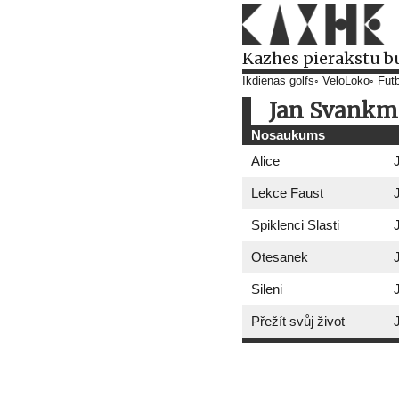
Kazhes pierakstu b
Ikdienas golfs
VeloLoko
Futb
Jan Svankm
Nosaukums
Alice
Lekce Faust
Spiklenci Slasti
Otesanek
Sileni
Přežít svůj život