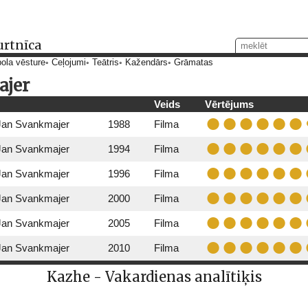
urtnīca
ola vēsture
Ceļojumi
Teātris
Kažendārs
Grāmatas
ajer
Veids
Vērtējums
Jan Svankmajer
1988
Filma
Jan Svankmajer
1994
Filma
Jan Svankmajer
1996
Filma
Jan Svankmajer
2000
Filma
Jan Svankmajer
2005
Filma
Jan Svankmajer
2010
Filma
Kazhe - Vakardienas analītiķis