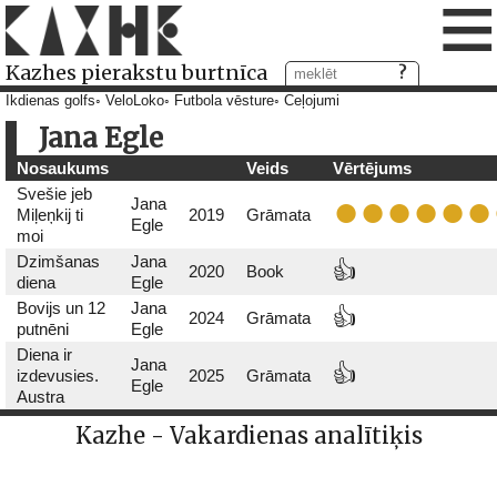
≡
Kazhes pierakstu burtnīca
Ikdienas golfs
VeloLoko
Futbola vēsture
Ceļojumi
Jana Egle
Nosaukums
Veids
Vērtējums
Svešie jeb
Jana
Miļeņkij ti
2019
Grāmata
Egle
moi
Dzimšanas
Jana
👍
2020
Book
diena
Egle
Bovijs un 12
Jana
👍
2024
Grāmata
putnēni
Egle
Diena ir
Jana
👍
izdevusies.
2025
Grāmata
Egle
Austra
Kazhe - Vakardienas analītiķis