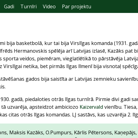
Gadi
Turnīri
Video
Par projektu
i bija basketbolā, kur tai bija Virslīgas komanda (1931. gad
Alfrēds Hermanovskis spēlēja arī Latvijas izlasē, Kazāks pat 
os sporta veidos, piemēram, vieglatlētikā to pārstāvēja Latv
Virslīgai netika, bet pirmās līgas līmenī bija visnotaļ spēcīg
āvēšanas gados bija saistīta ar Latvijas zemnieku savienību, 
is.
1930. gadā, piedaloties otrās līgas turnīrā. Pirmie divi gadi s
ā tā uzvarēja, apsteidzot ambiciozo
Kaizervald
vienību. Tiesa,
kas citas otrās līgas komandas. LJ sastāvs, kas uzvarēja 2. līg
nsons, Maksis Kazāks, O.Pumpurs, Kārlis Pētersons, Kaņepājs,