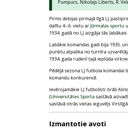
Pumpurs, Nikolajs Liberts, R. Vel
Pirms debijas pirmajā līgā LJ pastipr
dalītu 4.–6. vietu ar
Jūrmalas sportu
1934. gadā no LJ aizgāja tās labākais 
Labākie komandas gadi bija 1935. un 1
punktu atpalika no turnīra uzvarētā
1934. gada rudenī tajā ieplūda virkne
Pēdējā sezona LJ futbola komandai bij
komandu konkurencē.
Ievērojamākie LJ futbolisti: brāļi Al
(
Universitātes Sporta
sastāvā aizvadīj
sastāvā otrās vietas ieguvējs Virslīgā
Izmantotie avoti