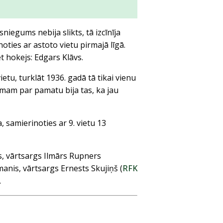
niegums nebija slikts, tā izcīnīja
ties ar astoto vietu pirmajā līgā.
et hokejs: Edgars Klāvs.
etu, turklāt 1936. gadā tā tikai vienu
am par pamatu bija tas, ka jau
, samierinoties ar 9. vietu 13
vs, vārtsargs Ilmārs Rupners
rmanis, vārtsargs Ernests Skujiņš (
RFK
.