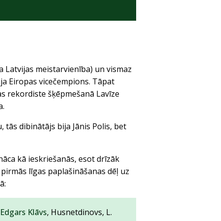
a Latvijas meistarvienība) un vismaz
bija Eiropas vicečempions. Tāpat
ijas rekordiste šķēpmešanā Lavīze
a.
tās dibinātājs bija Jānis Polis, bet
anāca kā ieskriešanās, esot drīzāk
 pirmās līgas paplašināšanas dēļ uz
ā:
Edgars Klāvs
, Husnetdinovs, L.