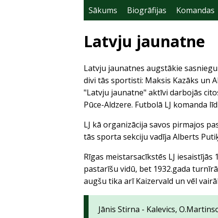
Sākums
Biogrāfijas
Komandas
Latvju jaunatne
Latvju jaunatnes augstākie sasniegum
divi tās sportisti: Maksis Kazāks un 
"Latvju jaunatne" aktīvi darbojās cit
Pūce-Aldzere. Futbolā LJ komanda līdz 
LJ kā organizācija savos pirmajos past
tās sporta sekciju vadīja Alberts Putiķ
Rīgas meistarsacīkstēs LJ iesaistījās 
pastarīšu vidū, bet 1932.gada turnīr
augšu tika arī Kaizervald un vēl vairā
Jānis Stirna - Kalevics, O.Marti