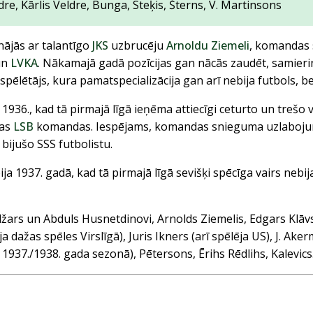
dre, Kārlis Veldre, Bunga, Steķis, Šterns, V. Martinsons
inājās ar talantīgo
JKS
uzbrucēju
Arnoldu Ziemeli
, komandas s
un
LVKA
. Nākamajā gadā pozīcijas gan nācās zaudēt, samierino
spēlētājs, kura pamatspecializācija gan arī nebija futbols, b
936., kad tā pirmajā līgā ieņēma attiecīgi ceturto un trešo vi
jas
LSB
komandas. Iespējams, komandas snieguma uzlabojum
 bijušo SSS futbolistu.
a 1937. gadā, kad tā pirmajā līgā sevišķi spēcīga vairs nebija
indžars un Abduls Husnetdinovi, Arnolds Ziemelis, Edgars Klā
a dažas spēles Virslīgā), Juris Ikners (arī spēlēja US), J. Ake
 1937./1938. gada sezonā), Pētersons, Ērihs Rēdlihs, Kalevics