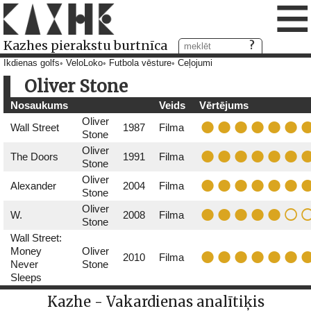
≡
Kazhes pierakstu burtnīca
Ikdienas golfs
VeloLoko
Futbola vēsture
Ceļojumi
Oliver Stone
Nosaukums
Veids
Vērtējums
Oliver
Wall Street
1987
Filma
Stone
Oliver
The Doors
1991
Filma
Stone
Oliver
Alexander
2004
Filma
Stone
Oliver
W.
2008
Filma
Stone
Wall Street:
Money
Oliver
2010
Filma
Never
Stone
Sleeps
Kazhe - Vakardienas analītiķis