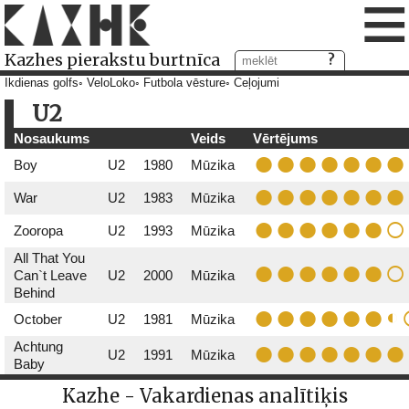
≡
Kazhes pierakstu burtnīca
Ikdienas golfs
VeloLoko
Futbola vēsture
Ceļojumi
U2
Nosaukums
Veids
Vērtējums
Boy
U2
1980
Mūzika
War
U2
1983
Mūzika
Zooropa
U2
1993
Mūzika
All That You
Can`t Leave
U2
2000
Mūzika
Behind
October
U2
1981
Mūzika
Achtung
U2
1991
Mūzika
Baby
Kazhe - Vakardienas analītiķis