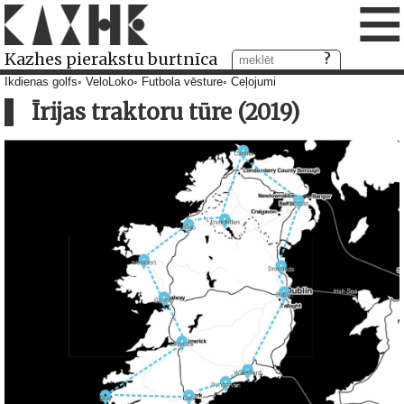
≡
Kazhes pierakstu burtnīca
Ikdienas golfs
VeloLoko
Futbola vēsture
Ceļojumi
Īrijas traktoru tūre (2019)