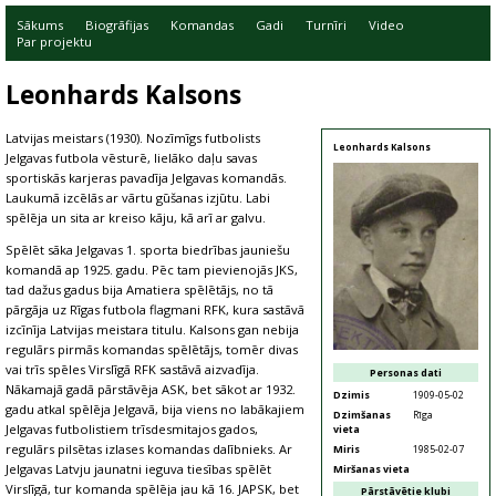
Sākums
Biogrāfijas
Komandas
Gadi
Turnīri
Video
Par projektu
Leonhards Kalsons
Latvijas meistars (1930). Nozīmīgs futbolists
Leonhards Kalsons
Jelgavas futbola vēsturē, lielāko daļu savas
sportiskās karjeras pavadīja Jelgavas komandās.
Laukumā izcēlās ar vārtu gūšanas izjūtu. Labi
spēlēja un sita ar kreiso kāju, kā arī ar galvu.
Spēlēt sāka Jelgavas 1. sporta biedrības jauniešu
komandā ap 1925. gadu. Pēc tam pievienojās JKS,
tad dažus gadus bija Amatiera spēlētājs, no tā
pārgāja uz Rīgas futbola flagmani RFK, kura sastāvā
izcīnīja Latvijas meistara titulu. Kalsons gan nebija
regulārs pirmās komandas spēlētājs, tomēr divas
vai trīs spēles Virslīgā RFK sastāvā aizvadīja.
Personas dati
Nākamajā gadā pārstāvēja ASK, bet sākot ar 1932.
Dzimis
1909-05-02
gadu atkal spēlēja Jelgavā, bija viens no labākajiem
Dzimšanas
Rīga
Jelgavas futbolistiem trīsdesmitajos gados,
vieta
regulārs pilsētas izlases komandas dalībnieks. Ar
Miris
1985-02-07
Jelgavas Latvju jaunatni ieguva tiesības spēlēt
Miršanas vieta
Virslīgā, tur komanda spēlēja jau kā 16. JAPSK, bet
Pārstāvētie klubi