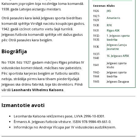
Kalsonam joprojām bija nozīmīga loma komandā.
Sezonas
Klubs
1938. gada Latvijas aizsargu meistars.
1926
JKS
1927-
Otrā pasaules kara laikā Jelgavas sporta biedrības
Amatieris
1929
komandā spēlēja Virslīgā nacistu koupācijas gados,
1930
RFK
1942. gadā izcīnot ceturto vietu šajā turnīrā.
1931
Rīgas ASK
Jelgavas futbola komandā spēlēja vēl dažus gadus
1932-
1. Jelgavas sporta
1935
biedrība
pēc Otrā pasaules kara beigām.
Jelgavas Latvju
1936
Jaunatne
Biogrāfija
1937-
16. Jelgavas APSK
1940
No 1924. līdz 1927. gadam mācījies Rīgas pilsētas IV
Jelgavas sporta
1941
klubs
vidusskolas komercklasē, mācības nav pabeidzis.
1942-
Jelgavas sporta
Pēc sportista karjeras beigām ar futbolu saistīts
1944
biedrība
nebija, strādāja pirms kara tēvam piederējušajā
1945
Jelgavas Daugava
Jelgavas ska drānu fabrikā, bija tās direktors. Pilnā
vārdā
Leonhards Vilhelms Kalsons
.
Izmantotie avoti
Leonharda Kalsona iekšzemes pase, LVVA 2996-10-8301.
Ērmanis A. Jelgavas futbola vēsture. ISBN 978-9984-49-661-0.
Informācija no Andreja Vīcupa par IV vidusskolas audzēkņiem.