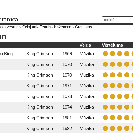
urtnīca
ola vēsture
Ceļojumi
Teātris
Kažendārs
Grāmatas
on
Veids
Vērtējums
on King
King Crimson
1969
Mūzika
King Crimson
1970
Mūzika
King Crimson
1970
Mūzika
King Crimson
1971
Mūzika
King Crimson
1973
Mūzika
King Crimson
1974
Mūzika
King Crimson
1981
Mūzika
King Crimson
1982
Mūzika