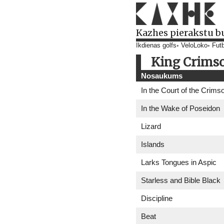
Kazhes pierakstu b
Ikdienas golfs
VeloLoko
Futb
King Crims
Nosaukums
In the Court of the Crims
In the Wake of Poseidon
Lizard
Islands
Larks Tongues in Aspic
Starless and Bible Black
Discipline
Beat