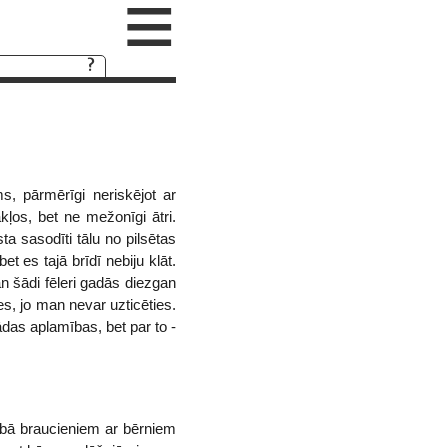
≡
ms, pārmērīgi neriskējot ar
ļos, bet ne mežonīgi ātri.
ta sasodīti tālu no pilsētas
et es tajā brīdī nebiju klāt.
an šādi fēleri gadās diezgan
es, jo man nevar uzticēties.
kādas aplamības, bet par to -
ībā braucieniem ar bērniem