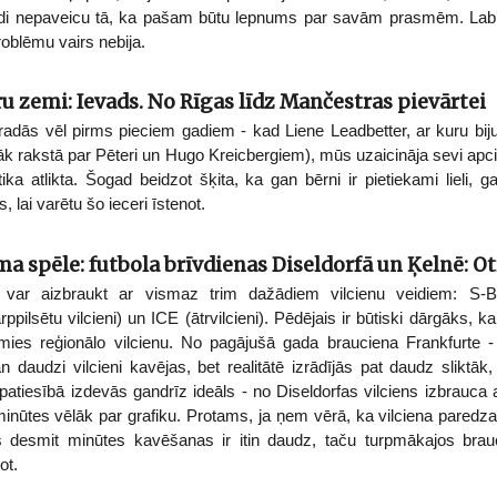
di nepaveicu tā, ka pašam būtu lepnums par savām prasmēm. Labi, k
oblēmu vairs nebija.
ru zemi: Ievads. No Rīgas līdz Mančestras pievārtei
dās vēl pirms pieciem gadiem - kad Liene Leadbetter, ar kuru biju s
āk rakstā par Pēteri un Hugo Kreicbergiem), mūs uzaicināja sevi ap
tika atlikta. Šogad beidzot šķita, ka gan bērni ir pietiekami lieli, 
 lai varētu šo ieceri īstenot.
ma spēle: futbola brīvdienas Diseldorfā un Ķelnē: Ot
var aizbraukt ar vismaz trim dažādiem vilcienu veidiem: S-Bah
ppilsētu vilcieni) un ICE (ātrvilcieni). Pēdējais ir būtiski dārgāks, ka
jāmies reģionālo vilcienu. No pagājušā gada brauciena Frankfurte -
 daudzi vilcieni kavējas, bet realitātē izrādījās pat daudz sliktāk, 
atiesībā izdevās gandrīz ideāls - no Diseldorfas vilciens izbrauca
inūtes vēlāk par grafiku. Protams, ja ņem vērā, ka vilciena paredz
ās desmit minūtes kavēšanas ir itin daudz, taču turpmākajos bra
ot.