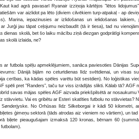
aut kad agrā pavasarī Ryanair izziņoja kārtējos "lētos lidojumus
atiešām var aizlidot pa lēto (diviem cilvēkiem turp-atpakaļ - ap devi
ms). Marina, iepazinusies ar izlidošanas un ielidošanas laikiem,
ar Jurģi jau tāpat ceļojumu neizbaudīt (tā ir tiesa), tad nu vienojām
vas dienas skolā, bet šo laiku mācību ziņā diezgan godprātīgi kompen
nas skolā izlaida, ne?
us ar futbola spēļu apmeklējumiem, sanāca paviesoties Dānijas Super
devums: Dānijā bijām no ceturtdienas līdz svētdienai, un visas sup
ija cerības, ka kādas spēles varētu būt sestdien). No loģistikas vie
spēli pret "Randers", taču tur viss izrādījās slikti. Kālab tā? AGF 
 šobrīd savas mājas spēles AGF aizvada priekšpilsētā ar nosaukumu Ve
z stāvvietu. Vai es gribētu ar Esteri skatīties futbolu no stāvvietas? N
 Sønderjyske. No Orhūsas līdz Silkeborgai ir kādi 50 kilometri, ar 
ļetes ģimeņu sektorā (tāds atrodas aiz vieniem no vārtiem), un tad at
torā biļete pieaugušajam izmaksā 120 kronas, bērnam 60 (summā t
futbolam).