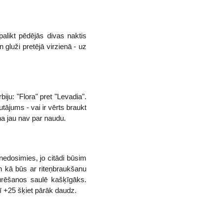
alikt pēdējās divas naktis
luži pretējā virzienā - uz
ju: "Flora" pret "Levadia".
tājums - vai ir vērts braukt
na jau nav par naudu.
edosimies, jo citādi būsim
un kā būs ar riteņbraukšanu
urēšanos saulē kašķīgāks.
ī +25 šķiet pārāk daudz.