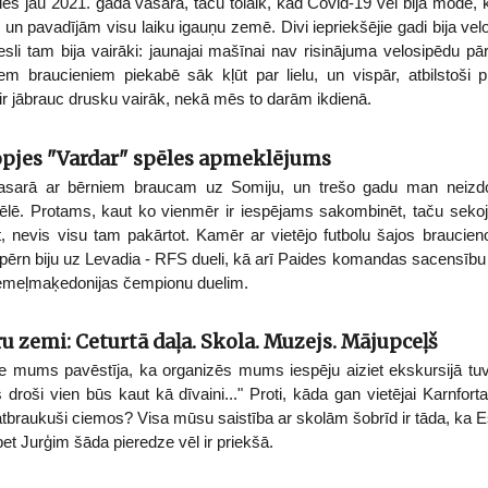
ties jau 2021. gada vasarā, taču tolaik, kad Covid-19 vēl bija modē
rai un pavadījām visu laiku igauņu zemē. Divi iepriekšējie gadi bija 
mesli tam bija vairāki: jaunajai mašīnai nav risinājuma velosipēdu pā
m braucieniem piekabē sāk kļūt par lielu, un vispār, atbilstoši
 ir jābrauc drusku vairāk, nekā mēs to darām ikdienā.
pjes "Vardar" spēles apmeklējums
asarā ar bērniem braucam uz Somiju, un trešo gadu man neizd
pēlē. Protams, kaut ko vienmēr ir iespējams sakombinēt, taču sekoju
t, nevis visu tam pakārtot. Kamēr ar vietējo futbolu šajos braucien
- pērn biju uz Levadia - RFS dueli, kā arī Paides komandas sacensību
iemeļmaķedonijas čempionu duelim.
ru zemi: Ceturtā daļa. Skola. Muzejs. Mājupceļš
ne mums pavēstīja, ka organizēs mums iespēju aiziet ekskursijā tu
tas droši vien būs kaut kā dīvaini..." Proti, kāda gan vietējai Karnfor
atbraukuši ciemos? Visa mūsu saistība ar skolām šobrīd ir tāda, ka Es
et Jurģim šāda pieredze vēl ir priekšā.