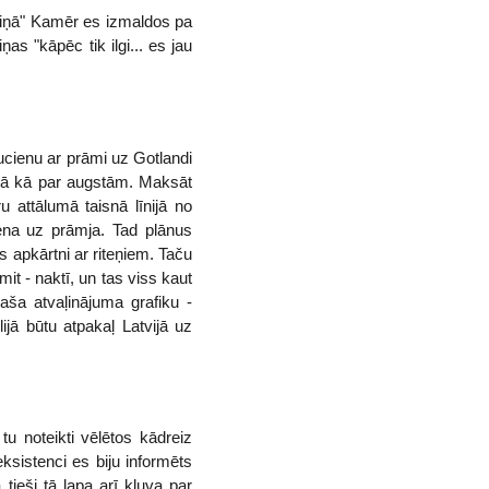
miņā" Kamēr es izmaldos pa
as "kāpēc tik ilgi... es jau
aucienu ar prāmi uz Gotlandi
tā kā par augstām. Maksāt
u attālumā taisnā līnijā no
cena uz prāmja. Tad plānus
 apkārtni ar riteņiem. Taču
mit - naktī, un tas viss kaut
aša atvaļinājuma grafiku -
ijā būtu atpakaļ Latvijā uz
u noteikti vēlētos kādreiz
ksistenci es biju informēts
tieši tā lapa arī kļuva par