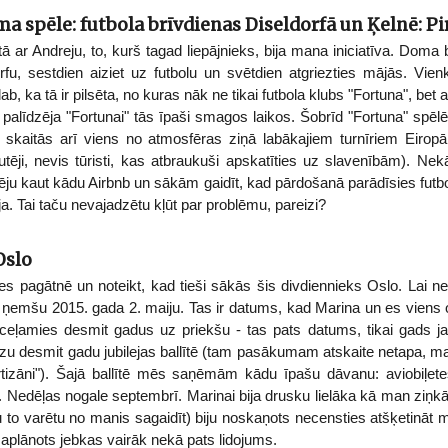
ma spēle: futbola brīvdienas Diseldorfā un Ķelnē: P
ā ar Andreju, to, kurš tagad liepājnieks, bija mana iniciatīva. Doma 
rfu, sestdien aiziet uz futbolu un svētdien atgriezties mājās. Vie
b, ka tā ir pilsēta, no kuras nāk ne tikai futbola klubs "Fortuna", bet
i palīdzēja "Fortunai" tās īpaši smagos laikos. Šobrīd "Fortuna" spēl
n skaitās arī viens no atmosfēras ziņā labākajiem turnīriem Eiropā
zjutēji, nevis tūristi, kas atbraukuši apskatīties uz slavenībām). N
u kaut kādu Airbnb un sākām gaidīt, kad pārdošanā parādīsies futbola 
bija. Tai taču nevajadzētu kļūt par problēmu, pareizi?
Oslo
ties pagātnē un noteikt, kad tieši sākās šis divdiennieks Oslo. Lai n
u ņemšu 2015. gada 2. maiju. Tas ir datums, kad Marina un es viens 
ceļamies desmit gadus uz priekšu - tas pats datums, tikai gads jau 
u desmit gadu jubilejas ballītē (tam pasākumam atskaite netapa, ma
artizāni"). Šajā ballītē mēs saņēmām kādu īpašu dāvanu: aviobiļ
 Nedēļas nogale septembrī. Marinai bija drusku lielāka kā man ziņkāre
u to varētu no manis sagaidīt) biju noskaņots necensties atšķetināt
 saplānots jebkas vairāk nekā pats lidojums.