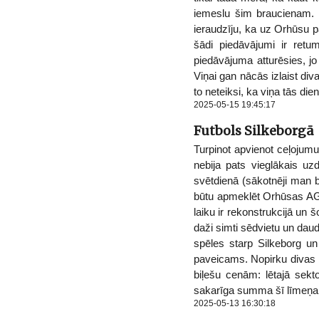
iemeslu šim braucienam. K
ieraudzīju, ka uz Orhūsu p
šādi piedāvājumi ir retu
piedāvājuma atturēsies, jo 
Viņai gan nācās izlaist di
to neteiksi, ka viņa tās die
2025-05-15 19:45:17
Futbols Silkeborgā
Turpinot apvienot ceļojum
nebija pats vieglākais uz
svētdienā (sākotnēji man b
būtu apmeklēt Orhūsas AGF 
laiku ir rekonstrukcijā un
daži simti sēdvietu un daud
spēles starp Silkeborg un
paveicams. Nopirku divas bi
biļešu cenām: lētajā sek
sakarīga summa šī līmeņa 
2025-05-13 16:30:18