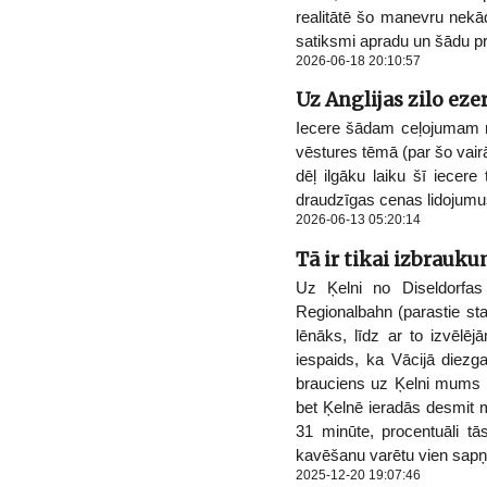
realitātē šo manevru nekā
satiksmi apradu un šādu pr
2026-06-18 20:10:57
Uz Anglijas zilo eze
Iecere šādam ceļojumam ra
vēstures tēmā (par šo vair
dēļ ilgāku laiku šī iecere 
draudzīgas cenas lidojumus,
2026-06-13 05:20:14
Tā ir tikai izbrauku
Uz Ķelni no Diseldorfas 
Regionalbahn (parastie star
lēnāks, līdz ar to izvēlē
iespaids, ka Vācijā diezgan
brauciens uz Ķelni mums p
bet Ķelnē ieradās desmit m
31 minūte, procentuāli t
kavēšanu varētu vien sapņ
2025-12-20 19:07:46