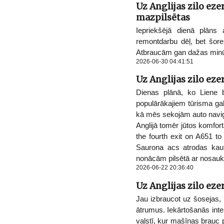
Uz Anglijas zilo ezer
mazpilsētas
Iepriekšējā dienā plāns
remontdarbu dēļ, bet šorei
Atbraucām gan dažas minūte
2026-06-30 04:41:51
Uz Anglijas zilo ez
Dienas plānā, ko Liene b
populārākajiem tūrisma ga
kā mēs sekojām auto navigā
Anglijā tomēr jūtos komfort
the fourth exit on A651 to
Saurona acs atrodas kaut
nonācām pilsētā ar nosauk
2026-06-22 20:36:40
Uz Anglijas zilo eze
Jau izbraucot uz šosejas, 
ātrumus. Iekārtošanās inte
valstī, kur mašīnas brauc p