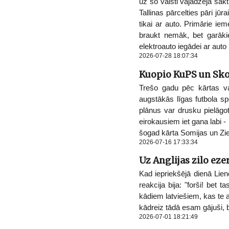
uz šo valsti vajadzēja sāk
Tallinas pārcelties pāri jū
tikai ar auto. Primārie ie
braukt nemāk, bet garākie
elektroauto iegādei ar auto
2026-07-28 18:07:34
Kuopio KuPS un Sko
Trešo gadu pēc kārtas v
augstākās līgas futbola s
plānus var drusku pielāgo
eirokausiem iet gana labi 
šogad kārta Somijas un Z
2026-07-16 17:33:34
Uz Anglijas zilo eze
Kad iepriekšējā dienā Lie
reakcija bija: "forši! bet 
kādiem latviešiem, kas te 
kādreiz tādā esam gājuši, b
2026-07-01 18:21:49