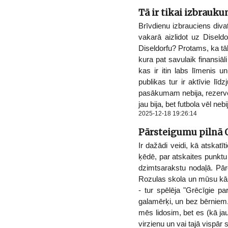
Tā ir tikai izbrauku
Brīvdienu izbrauciens divat
vakarā aizlidot uz Diseldo
Diseldorfu? Protams, ka tāla
kura pat savulaik finansiāl
kas ir itin labs līmenis u
publikas tur ir aktīvie līd
pasākumam nebija, rezervēj
jau bija, bet futbola vēl ne
2025-12-18 19:26:14
Pārsteigumu pilnā 
Ir dažādi veidi, kā atskatī
ķēdē, par atskaites punkt
dzimtsarakstu nodaļā. Pār
Rozulas skola un mūsu kāz
- tur spēlēja "Grēcīgie p
galamērķi, un bez bērniem.
mēs lidosim, bet es (kā ja
virzienu un vai tajā vispār