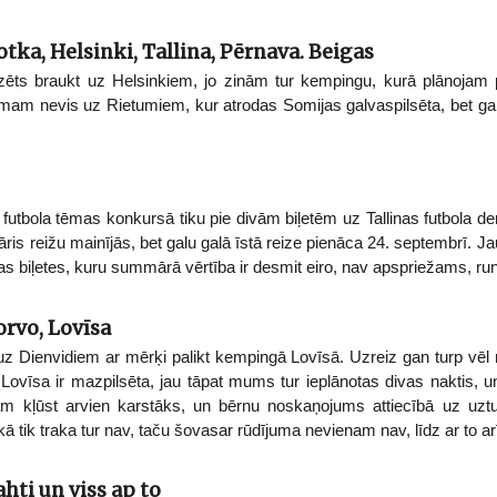
tka, Helsinki, Tallina, Pērnava. Beigas
ēts braukt uz Helsinkiem, jo zinām tur kempingu, kurā plānojam p
am nevis uz Rietumiem, kur atrodas Somijas galvaspilsēta, bet gan g
tbola tēmas konkursā tiku pie divām biļetēm uz Tallinas futbola derbi
āris reižu mainījās, bet galu galā īstā reize pienāca 24. septembrī. Jau
ivas biļetes, kuru summārā vērtība ir desmit eiro, nav apspriežams, ru
rvo, Lovīsa
 Dienvidiem ar mērķi palikt kempingā Lovīsā. Uzreiz gan turp vēl n
r Lovīsa ir mazpilsēta, jau tāpat mums tur ieplānotas divas naktis, 
ām kļūst arvien karstāks, un bērnu noskaņojums attiecībā uz uzt
 tik traka tur nav, taču šovasar rūdījuma nevienam nav, līdz ar to ar
hti un viss ap to