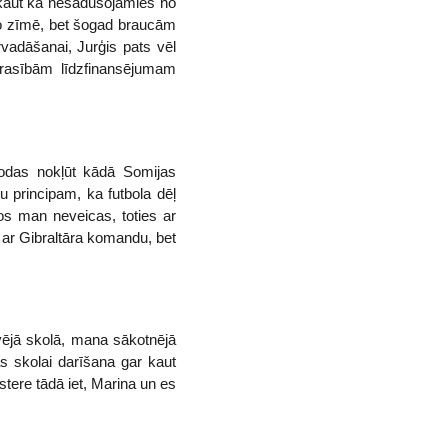
, kaut kā nesadūšojāmies no
velo zīmē, bet šogad braucām
rvadāšanai, Jurģis pats vēl
 prasībām līdzfinansējumam
odas nokļūt kādā Somijas
 principam, ka futbola dēļ
os man neveicas, toties ar
 ar Gibraltāra komandu, bet
vējā skolā, mana sākotnējā
tas skolai darīšana gar kaut
tere tādā iet, Marina un es