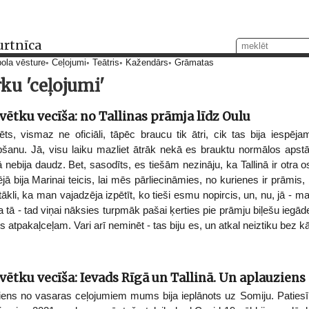
urtnīca
ola vēsture
Ceļojumi
Teātris
Kažendārs
Grāmatas
rku 'ceļojumi'
ētku vecīša: no Tallinas prāmja līdz Oulu
ts, vismaz ne oficiāli, tāpēc braucu tik ātri, cik tas bija iespēja
anu. Jā, visu laiku mazliet ātrāk nekā es brauktu normālos apstāk
ebija daudz. Bet, sasodīts, es tiešām nezināju, ka Tallinā ir otra os
jā bija Marinai teicis, lai mēs pārliecināmies, no kurienes ir prāmis, b
li, ka man vajadzēja izpētīt, ko tieši esmu nopircis, un, nu, jā - m
ja tā - tad viņai nāksies turpmāk pašai ķerties pie prāmju biļešu iegād
es atpakaļceļam. Vari arī neminēt - tas biju es, un atkal neiztiku bez 
ētku vecīša: Ievads Rīgā un Tallinā. Un aplauziens
iens no vasaras ceļojumiem mums bija ieplānots uz Somiju. Paties