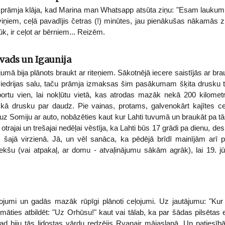
uz prāmja klāja, kad Marina man Whatsapp atsūta ziņu: "Esam lauku
e viņiem, ceļā pavadījis četras (!) minūtes, jau pienākušas nākamās ziņ
ūk, ir ceļot ar bērniem... Reizēm.
vads un Igaunija
ājumā bija plānots braukt ar riteņiem. Sākotnējā iecere saistījās ar br
viedrijas salu, taču prāmja izmaksas šim pasākumam šķita drusku 
portu vien, lai nokļūtu vietā, kas atrodas mazāk nekā 200 kilometr
t kā drusku par daudz. Pie vainas, protams, galvenokārt kajītes 
uz Somiju ar auto, nobāzēties kaut kur Lahti tuvumā un braukāt pa tās
 otrajai un trešajai nedēļai vēstīja, ka Lahti būs 17 grādi pa dienu, des
s šajā virzienā. Jā, un vēl sanāca, ka pēdējā brīdī mainījām arī p
kšu (vai atpakaļ, ar domu - atvaļinājumu sākām agrāk), lai 19. jūl
ojumi un gadās mazāk rūpīgi plānoti ceļojumi. Uz jautājumu: "Kur t
māties atbildēt: "Uz Orhūsu!" kaut vai tālab, ka par šādas pilsētas e
ad biju tās lidostas vārdu redzējis Ryanair mājaslapā. Un patiesībā 