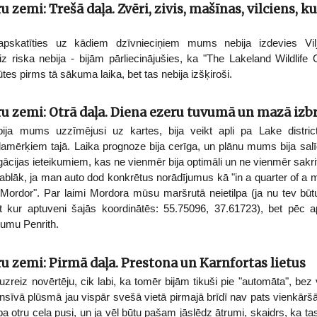
u zemi: Trešā daļa. Zvēri, zivis, mašīnas, vilciens, ku
 apskatīties uz kādiem dzīvnieciņiem mums nebija izdevies Vi
z riska nebija - bijām pārliecinājušies, ka "The Lakeland Wildlife 
s pirms tā sākuma laika, bet tas nebija izšķiroši.
eru zemi: Otrā daļa. Diena ezeru tuvumā un mazā izb
ija mums uzzīmējusi uz kartes, bija veikt apli pa Lake distric
lamērķiem tajā. Laika prognoze bija cerīga, un plānu mums bija salī
cijas ieteikumiem, kas ne vienmēr bija optimāli un ne vienmēr sakr
ablāk, ja man auto dod konkrētus norādījumus kā "in a quarter of a m
 Mordor". Par laimi Mordora mūsu maršrutā neietilpa (ja nu tev būtu
 kur aptuveni šajās koordinātēs: 55.75096, 37.61723), bet pēc a
umu Penrith.
ru zemi: Pirmā daļa. Prestona un Karnfortas lietus
uzreiz novērtēju, cik labi, ka tomēr bijām tikuši pie "automāta", be
nsīvā plūsmā jau vispār svešā vietā pirmajā brīdī nav pats vienkār
a otru ceļa pusi, un ja vēl būtu pašam jāslēdz ātrumi, skaidrs, ka tas 