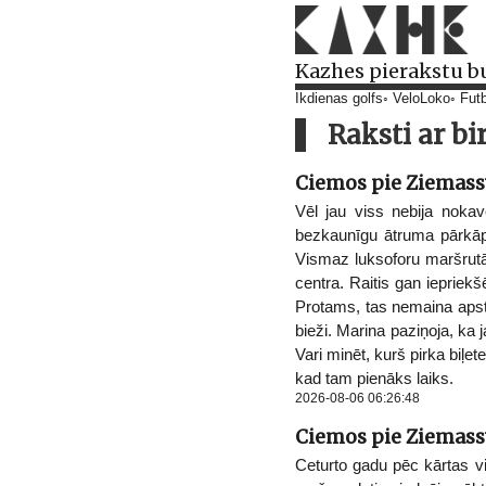
Kazhes pierakstu b
Ikdienas golfs
VeloLoko
Futb
Raksti ar bi
Ciemos pie Ziemassv
Vēl jau viss nebija nokavē
bezkaunīgu ātruma pārkāpš
Vismaz luksoforu maršrutā n
centra. Raitis gan iepriekšē
Protams, tas nemaina apstāk
bieži. Marina paziņoja, ka 
Vari minēt, kurš pirka biļet
kad tam pienāks laiks.
2026-08-06 06:26:48
Ciemos pie Ziemassv
Ceturto gadu pēc kārtas v