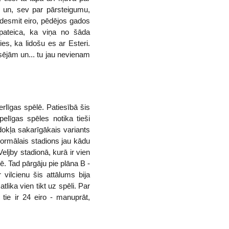
" un, sev par pārsteigumu,
ņdesmit eiro, pēdējos gados
 pateica, ka viņa no šāda
ies, ka lidošu es ar Esteri.
sējām un... tu jau nevienam
līgas spēlē. Patiesībā šis
elīgas spēles notika tieši
dokļa sakarīgākais variants
normālais stadions jau kādu
ljby stadionā, kurā ir vien
ē. Tad pārgāju pie plāna B -
vilcienu šis attālums bija
lika vien tikt uz spēli. Par
ie ir 24 eiro - manuprāt,