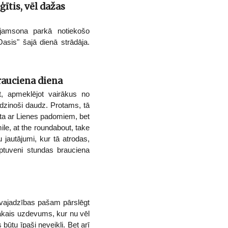
ģītis, vēl dažas
ljamsona parkā notiekošo
Oasis" šajā dienā strādāja.
rauciena diena
t, apmeklējot vairākus no
dzinoši daudz. Protams, tā
ita ar Lienes padomiem, bet
ile, at the roundabout, take
 jautājumi, kur tā atrodas,
ptuveni stundas brauciena
z vajadzības pašam pārslēgt
šākais uzdevums, kur nu vēl
būtu īpaši neveikli. Bet arī