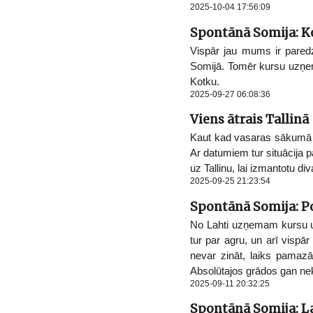
2025-10-04 17:56:09
Spontānā Somija: Ko
Vispār jau mums ir paredz
Somijā. Tomēr kursu uzņem
Kotku.
2025-09-27 06:08:36
Viens ātrais Tallinā
Kaut kad vasaras sākumā fu
Ar datumiem tur situācija p
uz Tallinu, lai izmantotu d
2025-09-25 21:23:54
Spontānā Somija: Po
No Lahti uzņemam kursu uz
tur par agru, un arī vispā
nevar zināt, laiks pamaz
Absolūtajos grādos gan nekā
2025-09-11 20:32:25
Spontānā Somija: La