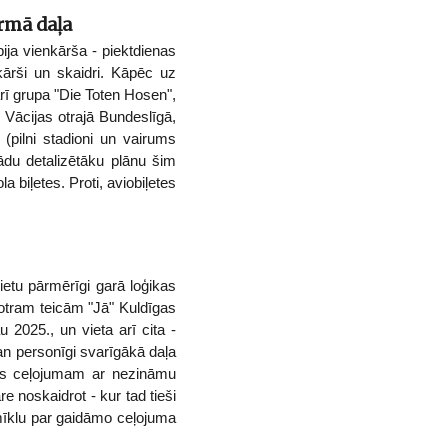
irmā daļa
bija vienkārša - piektdienas
nkārši un skaidri. Kāpēc uz
 arī grupa "Die Toten Hosen",
ē Vācijas otrajā Bundeslīgā,
 (pilni stadioni un vairums
ekādu detalizētāku plānu šim
biļetes. Proti, aviobiļetes
eietu pārmērīgi garā loģikas
otram teicām "Jā" Kuldīgas
2025., un vieta arī cita -
n personīgi svarīgākā daļa
etes ceļojumam ar nezināmu
 noskaidrot - kur tad tieši
 mīklu par gaidāmo ceļojuma