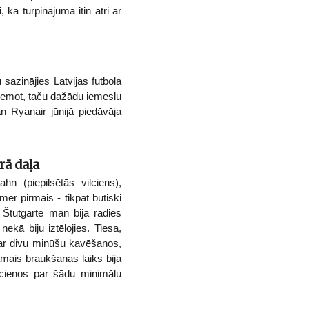
a turpinājumā itin ātri ar
azinājies Latvijas futbola
ciemot, taču dažādu iemeslu
gan Ryanair jūnijā piedāvāja
rā daļa
n (piepilsētās vilciens),
mēr pirmais - tikpat būtiski
 Štutgarte man bija radies
nekā biju iztēlojies. Tiesa,
 ar divu minūšu kavēšanos,
amais braukšanas laiks bija
ucienos par šādu minimālu